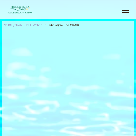
Nail&Eyelash SHeLL Welina
admin@Welina の記事