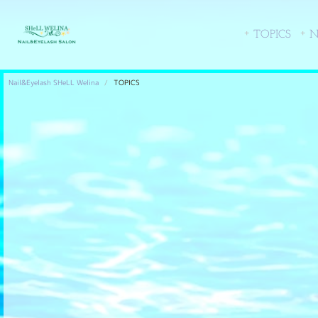
TOPICS
N
Nail&Eyelash SHeLL Welina
TOPICS