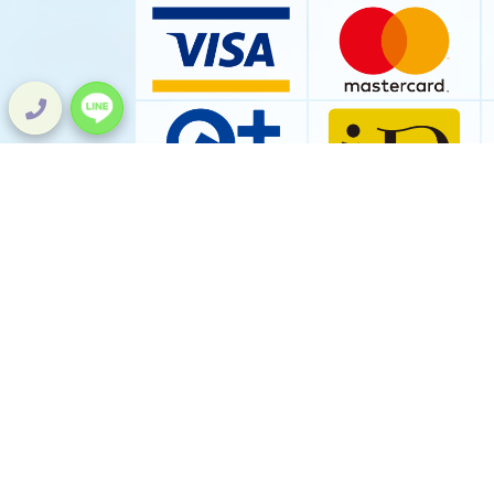
Phone
047-409-5538
ABOUT