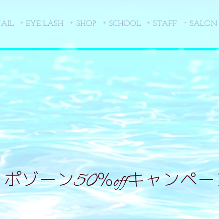
AIL
EYE LASH
SHOP
SCHOOL
STAFF
SALON
リポゾーン50％offキャンペー