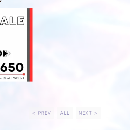
♪
< PREV
ALL
NEXT >