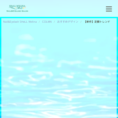
Nail&Eyelash SHeLL Welina
COLMN
おすすめデザイン
【新作】定額トレンド