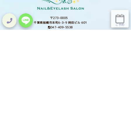
〒273-0005
千葉県船橋市本町6-3-9 時田ビル 601
ご予約
047-409-5538
Lit.Link
HOME
TOPICS
ホーム
トピックス
NAIL
EYE LASH
ネイル
アイラッシュ
SHOP
SCHOOL
通販
スクール
STAFF
SALON INFO
スタッフ紹介
サロン情報
GALLERY
COLUMN
ギャラリー
Welinaコラム