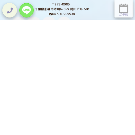
〒273-0005
千葉県船橋市本町6-3-9 時田ビル 601
047-409-5538
ご予約
Lit.Link
HOME
TOPICS
ホーム
トピックス
NAIL
EYE LASH
ネイル
アイラッシュ
SHOP
SCHOOL
通販
スクール
STAFF
SALON INFO
スタッフ紹介
サロン情報
GALLERY
COLUMN
ギャラリー
Welinaコラム
RECRUIT
RESERVE
採用情報
ご予約