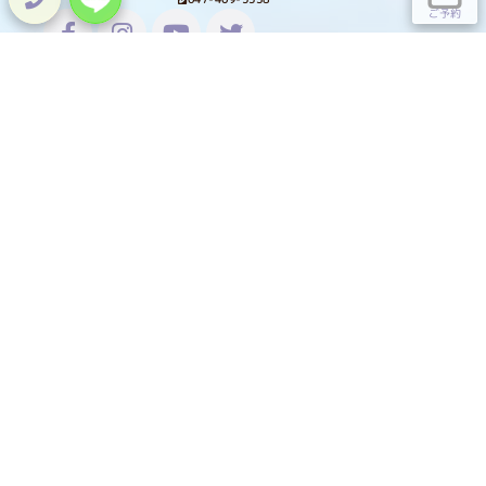
ご予約
Lit.Link
HOME
TOPICS
ホーム
トピックス
NAIL
EYE LASH
ネイル
アイラッシュ
SHOP
SCHOOL
通販
スクール
STAFF
SALON INFO
スタッフ紹介
サロン情報
GALLERY
COLUMN
ギャラリー
Welinaコラム
RECRUIT
RESERVE
採用情報
ご予約
CONTACT
COMPANY
お問い合わせ
会社概要