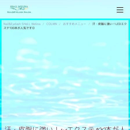
Nail&Eyelash SHeLL Welina
COLMN
おすすめメニュー
汗・皮脂に強い！LEDエク
ステ100本が人気です◎