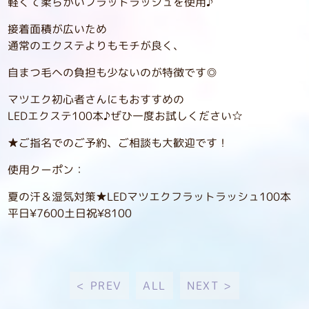
軽くて柔らかいフラットラッシュを使用♪
接着面積が広いため
通常のエクステよりもモチが良く、
自まつ毛への負担も少ないのが特徴です◎
マツエク初心者さんにもおすすめの
LEDエクステ100本♪ぜひ一度お試しください☆
★ご指名でのご予約、ご相談も大歓迎です！
使用クーポン：
夏の汗＆湿気対策★LEDマツエクフラットラッシュ100本
平日¥7600土日祝¥8100
< PREV
ALL
NEXT >