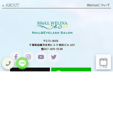
Welinaについて
ABOUT
〒273-0005
千葉県船橋市本町6-3-9 時田ビル 601
047-409-5538
ご予約
Lit.Link
HOME
TOPICS
ホーム
トピックス
NAIL
EYE LASH
ネイル
アイラッシュ
SHOP
SCHOOL
通販
スクール