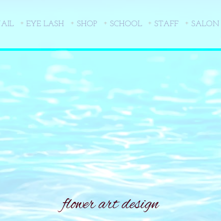
AIL
EYE LASH
SHOP
SCHOOL
STAFF
SALON
flower art design