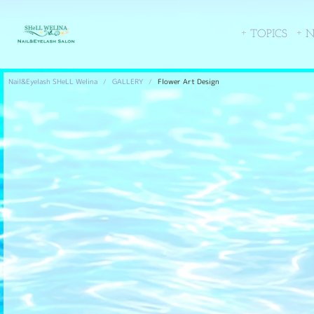
TOPICS
N
Nail&Eyelash SHeLL Welina
GALLERY
Flower Art Design