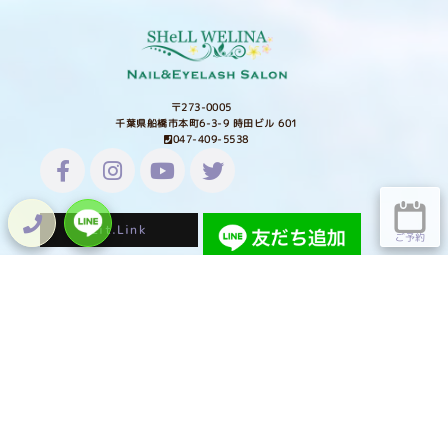
〒273-0005
千葉県船橋市本町6-3-9 時田ビル 601
047-409-5538
Lit.Link
ご予約
HOME
TOPICS
ホーム
トピックス
NAIL
EYE LASH
ネイル
アイラッシュ
SHOP
SCHOOL
通販
スクール
STAFF
SALON INFO
スタッフ紹介
サロン情報