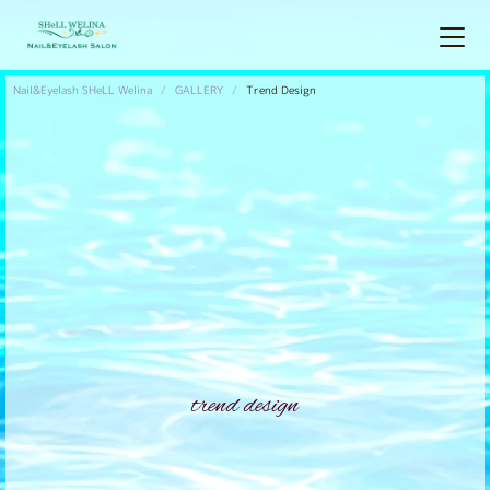
Nail&Eyelash SHeLL Welina
GALLERY
Trend Design
trend design