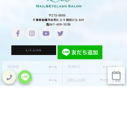
〒273-0005
千葉県船橋市本町6-3-9 時田ビル 601
047-409-5538
Lit.Link
HOME
TOPICS
ホーム
トピックス
NAIL
EYE LASH
ネイル
アイラッシュ
ご予約
SHOP
SCHOOL
通販
スクール
STAFF
SALON INFO
スタッフ紹介
サロン情報
GALLERY
COLUMN
ギャラリー
Welinaコラム