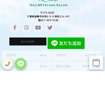
〒273-0005
千葉県船橋市本町6-3-9 時田ビル 601
047-409-5538
Lit.Link
HOME
TOPICS
ホーム
トピックス
NAIL
EYE LASH
ネイル
アイラッシュ
ご予約
SHOP
SCHOOL
通販
スクール
STAFF
SALON INFO
スタッフ紹介
サロン情報
GALLERY
COLUMN
ギャラリー
Welinaコラム